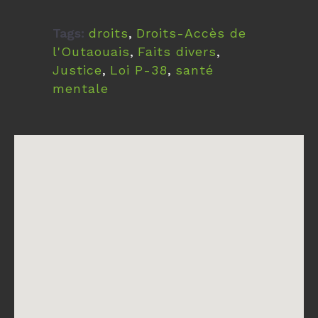
Tags:
droits
,
Droits-Accès de
l'Outaouais
,
Faits divers
,
Justice
,
Loi P-38
,
santé
mentale