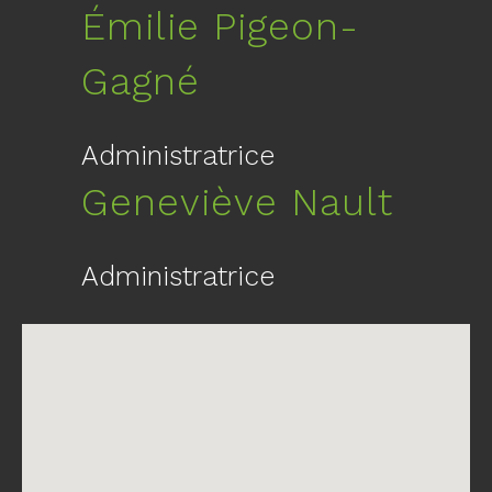
Émilie Pigeon-
Gagné
Administratrice
Geneviève Nault
Administratrice