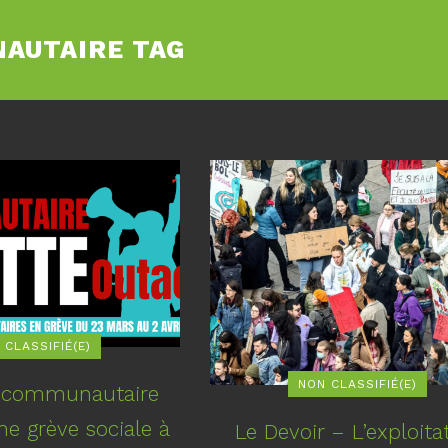
AUTAIRE TAG
 CLASSIFIÉ(E)
NON CLASSIFIÉ(E)
u communautaire
e grève sociale à
Le Devoir – L’exploita