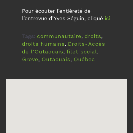
Pour écouter l’entièreté de
l’entrevue d’Yves Séguin, cliqué
ici
Tags:
communautaire
,
droits
,
droits humains
,
Droits-Accès
de l'Outaouais
,
filet social
,
Grève
,
Outaouais
,
Québec