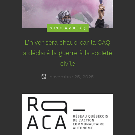
NON CLASSIFIÉ(E)
L’hiver sera chaud car la CAQ
a déclaré la guerre à la société
civile
novembre 25, 2025