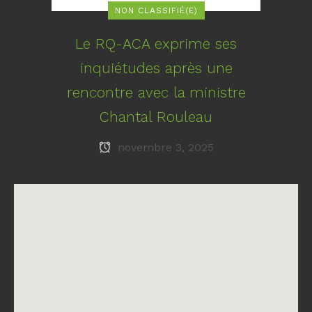
NON CLASSIFIÉ(E)
Le RQ-ACA exprime ses
inquiétudes après une
rencontre avec la ministre
Chantal Rouleau
novembre 3, 2025