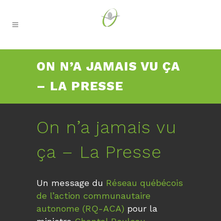
ON N’A JAMAIS VU ÇA
– LA PRESSE
On n’a jamais vu
ça – La Presse
Un message du
Réseau québécois
de l’action communautaire
autonome (RQ-ACA)
pour la