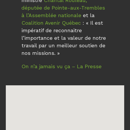
ministre
Chantal Rouleau,
députée de Pointe-aux-Trembles
à l’Assemblée nationale
et la
Coalition Avenir Québec
: « Il est
impératif de reconnaitre
l’importance et la valeur de notre
travail par un meilleur soutien de
nos missions. »
On n’a jamais vu ça – La Presse