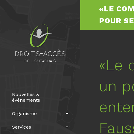
«LE COM
POUR SE
«Le 
un po
Nouvelles &
événements
ente
Organisme
Faus
Services