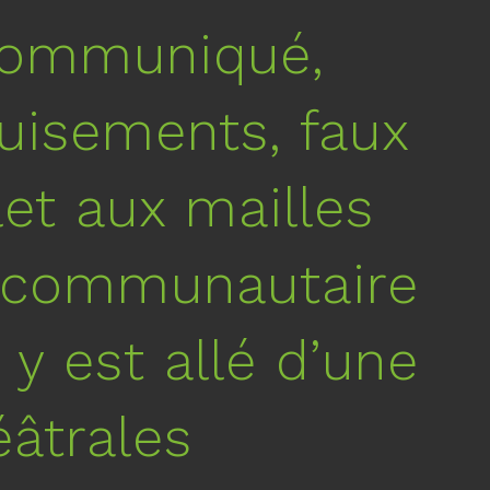
communiqué,
guisements, faux
let aux mailles
u communautaire
 y est allé d’une
éâtrales