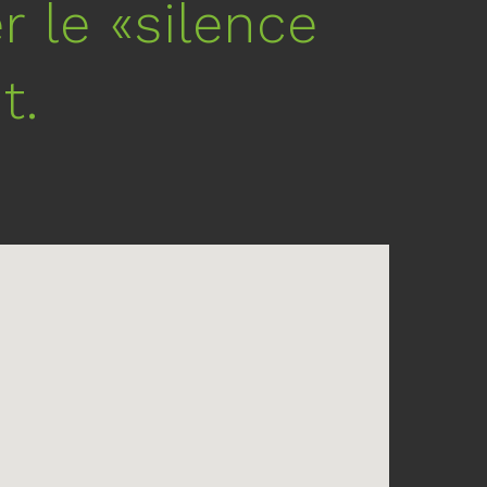
 le «silence
t.