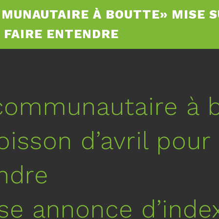
MUNAUTAIRE À BOUTTE» MISE SU
 FAIRE ENTENDRE
communautaire à b
isson d’avril pour 
ndre
se annonce d’inde