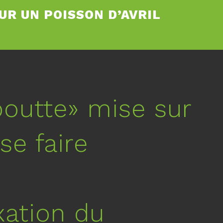
R UN POISSON D’AVRIL
outte» mise sur
se faire
xation du