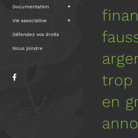
Documentation
fina
Vie associative
faus
Défendez vos droits
Nous joindre
arge
trop
en g
anno