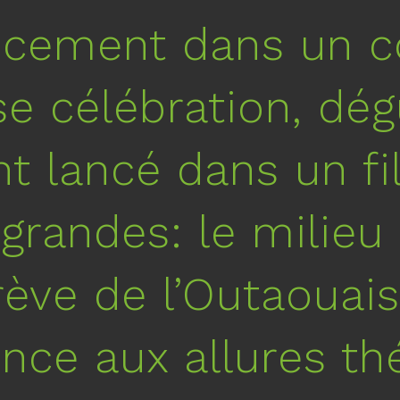
ncement dans un 
se célébration, dé
nt lancé dans un fi
 grandes: le milie
rève de l’Outaouais
nce aux allures th